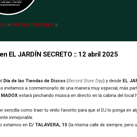
OS
𖤐
PRESENTACIONES
𖤐
en EL JARDÍN SECRETO :: 12 abril 2025
el
Día de las Tiendas de Discos
(
Record Store Day
) y desde
EL JA
os invitamos a conmemorarlo de una manera muy especial, más partic
N MADOX
estará pinchando música en directo en la cabina del local 
an sencilla como traer tu vinilo favorito para que el DJ lo ponga en
ente inmejorable.
ro estamos en
C/ TALAVERA, 15
(la misma calle de siempre, pero 