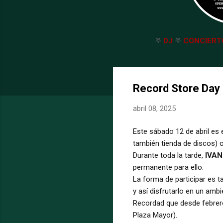
𖤐
DJ
𖤐
CONCIERT
Record Store Day 
abril 08, 2025
Este sábado 12 de abril es 
también tienda de discos) 
Durante toda la tarde,
IVA
permanente para ello.
La forma de participar es t
y así disfrutarlo en un ambi
Recordad que desde febre
Plaza Mayor).