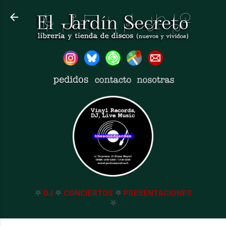
Ir al contenido principal
𖤐
DJ
𖤐
CONCIERTOS
𖤐
PRESENTACIONES
𖤐