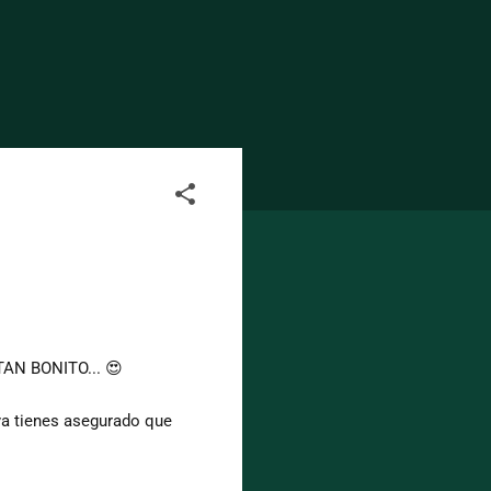
 TAN BONITO... 😍
…ya tienes asegurado que