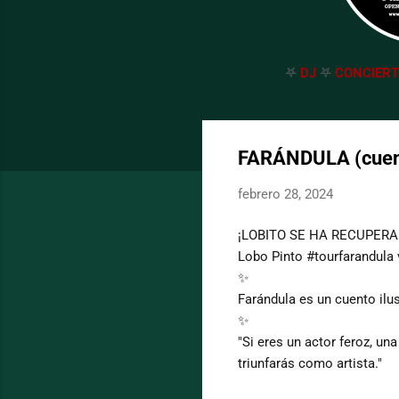
𖤐
DJ
𖤐
CONCIER
FARÁNDULA (cuenta
febrero 28, 2024
¡LOBITO SE HA RECUPERA
Lobo Pinto #tourfarandula 
✨
Farándula es un cuento ilus
✨
"Si eres un actor feroz, u
triunfarás como artista."